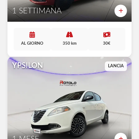
1 SETTIMANA
AL GIORNO
350 km
30€
YPSILON
LANCIA