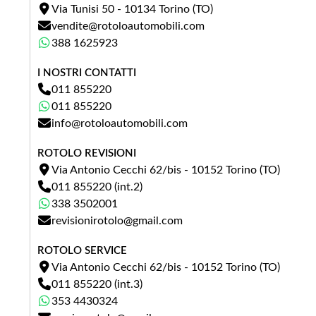
Via Tunisi 50 - 10134 Torino (TO)
vendite@rotoloautomobili.com
Anno
388 1625923
I NOSTRI CONTATTI
011 855220
Foto permuta (opzionale)
011 855220
info@rotoloautomobili.com
(*.JPG, MAX 3 MB)
FOTO
Puoi caricare fino a 3 immagini in formato JPG (max 3 MB
ROTOLO REVISIONI
ciascuna).
Via Antonio Cecchi 62/bis - 10152 Torino (TO)
011 855220 (int.2)
338 3502001
revisionirotolo@gmail.com
ROTOLO SERVICE
Via Antonio Cecchi 62/bis - 10152 Torino (TO)
011 855220 (int.3)
353 4430324