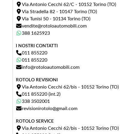
Via Antonio Cecchi 62/C - 10152 Torino (TO)
Via Stradella 82 - 10147 Torino (TO)
Km
Via Tunisi 50 - 10134 Torino (TO)
vendite@rotoloautomobili.com
Anno
388 1625923
I NOSTRI CONTATTI
011 855220
Foto permuta (opzionale)
011 855220
info@rotoloautomobili.com
(*.JPG, MAX 3 MB)
FOTO
Puoi caricare fino a 3 immagini in formato JPG (max 3 MB
ROTOLO REVISIONI
ciascuna).
Via Antonio Cecchi 62/bis - 10152 Torino (TO)
011 855220 (int.2)
338 3502001
revisionirotolo@gmail.com
ROTOLO SERVICE
Via Antonio Cecchi 62/bis - 10152 Torino (TO)