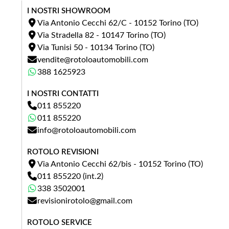
I NOSTRI SHOWROOM
Via Antonio Cecchi 62/C - 10152 Torino (TO)
Via Stradella 82 - 10147 Torino (TO)
Km
Via Tunisi 50 - 10134 Torino (TO)
vendite@rotoloautomobili.com
Anno
388 1625923
I NOSTRI CONTATTI
011 855220
Foto permuta (opzionale)
011 855220
info@rotoloautomobili.com
(*.JPG, MAX 3 MB)
FOTO
Puoi caricare fino a 3 immagini in formato JPG (max 3 MB
ROTOLO REVISIONI
ciascuna).
Via Antonio Cecchi 62/bis - 10152 Torino (TO)
011 855220 (int.2)
338 3502001
revisionirotolo@gmail.com
ROTOLO SERVICE