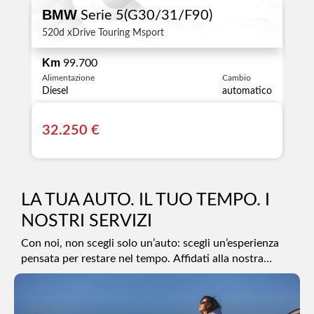
BMW
Serie 5(G30/31/F90)
520d xDrive Touring Msport
Km
99.700
Alimentazione
Cambio
Diesel
automatico
32.250 €
LA TUA AUTO. IL TUO TEMPO. I
NOSTRI SERVIZI
Con noi, non scegli solo un’auto: scegli un’esperienza
pensata per restare nel tempo. Affidati alla nostra
squadra: trasparenza, competenza e cura al tuo fianco,
prima, durante e dopo l’acquisto.