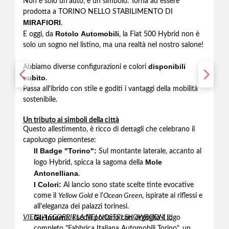
Non è solo un'auto, è un simbolo. Torna ad essere
prodotta a TORINO NELLO STABILIMENTO DI
MIRAFIORI
.
Rotolo Automobili
E oggi, da
, la Fiat 500 Hybrid non è
solo un sogno nel listino, ma una realtà nel nostro salone!
disponibili
Abbiamo diverse configurazioni e colori
subito
.
Passa all'ibrido con stile e goditi i vantaggi della mobilità
sostenibile.
Un tributo ai simboli della città
Questo allestimento, è ricco di dettagli che celebrano il
capoluogo piemontese:
Il Badge "Torino":
Sul montante laterale, accanto al
Mole
logo Hybrid, spicca la sagoma della
Antonelliana
.
I Colori:
Al lancio sono state scelte tinte evocative
come il
Yellow Gold
e l'
Ocean Green
, ispirate ai riflessi e
all'eleganza dei palazzi torinesi.
Gli Interni:
VIENI A SCOPRIRLA NEI NOSTRI SHOWROOM !!!
I sedili portano con orgoglio il logo
completo "Fabbrica Italiana Automobili Torino", un