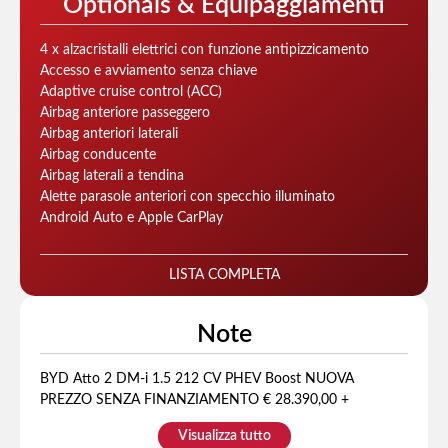
Optionals & Equipaggiamenti
4 x alzacristalli elettrici con funzione antipizzicamento
Accesso e avviamento senza chiave
Adaptive cruise control (ACC)
Airbag anteriore passeggero
Airbag anteriori laterali
Airbag conducente
Airbag laterali a tendina
Alette parasole anteriori con specchio illuminato
Android Auto e Apple CarPlay
LISTA COMPLETA
Note
BYD Atto 2 DM-i 1.5 212 CV PHEV Boost NUOVA
PREZZO SENZA FINANZIAMENTO € 28.390,00 +
VOLTURA Scopri l'efficienza e l'innovazione della BYD Atto
Visualizza tutto
2 DM-i, un SUV ibrido plug-in che combina prestazioni